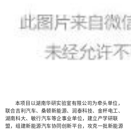
本项目以湖南华研实验室有限公司为牵头单位，
联合吉利汽车、桑顿新能源、润泰科技、金杯电工、
湖南科大、敏行汽车等企事业单位，建立产学研联
盟，组建新能源汽车协同创新平台，攻克一批新能源