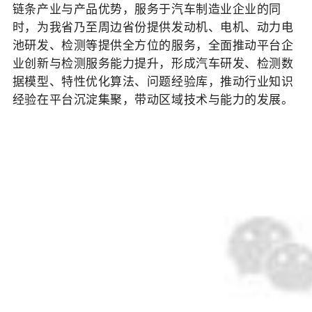
链条产业与产品优势，服务于汽车制造业企业的同
时，为我省乃至周边省份提供发动机、电机、动力电
池研发、检测等提供全方位的服务，全面推动平台企
业创新与检测服务能力提升，形成汽车研发、检测数
据模型、特性优化算法、问题经验库，推动行业知识
经验在平台沉淀集聚，带动区域技术与能力的发展。