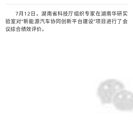
7月12日，湖南省科技厅组织专家在湖南华研实
验室对“新能源汽车协同创新平台建设”项目进行了会
议综合绩效评价。