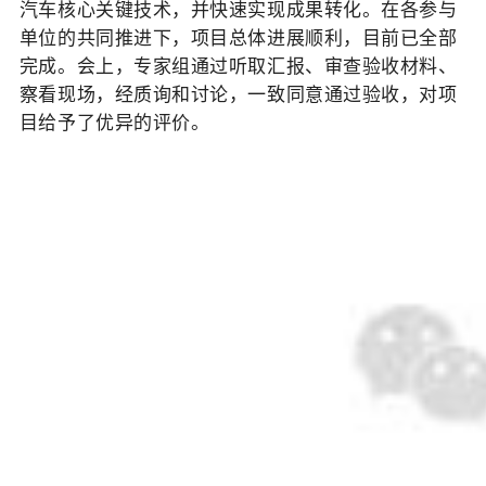
汽车核心关键技术，并快速实现成果转化。
在各参与
单位的共同推进下，项目总体进展顺利，目前已全部
完成。
会上，专家组通过听取汇报、审查验收材料、
察看现场，经质询和讨论，
一致同意通过验收，对项
目给予了优异的评价。