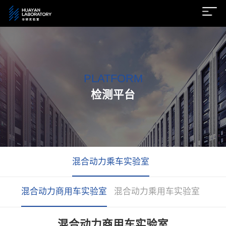
PLATFORM
检测平台
混合动力乘车实验室
混合动力商用车实验室
混合动力乘用车实验室
混合动力商用车实验室